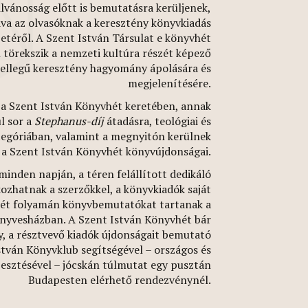
ilvánosság előtt is bemutatásra kerüljenek,
va az olvasóknak a keresztény könyvkiadás
zetéről. A Szent István Társulat e könyvhét
törekszik a nemzeti kultúra részét képező
jellegű keresztény hagyomány ápolására és
megjelenítésére.
a Szent István Könyvhét keretében, annak
l sor a
Stephanus-díj
átadásra, teológiai és
tegóriában, valamint a megnyitón kerülnek
a Szent István Könyvhét könyvújdonságai.
minden napján, a téren felállított dedikáló
kozhatnak a szerzőkkel, a könyvkiadók saját
hét folyamán könyvbemutatókat tartanak a
nyvesházban. A Szent István Könyvhét bár
, a résztvevő kiadók újdonságait bemutató
stván Könyvklub segítségével – országos és
rjesztésével – jócskán túlmutat egy pusztán
Budapesten elérhető rendezvénynél.