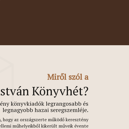
Miről szól a
István Könyvhét?
tény könyvkiadók legrangosabb és
legnagyobb hazai seregszemléje.
a, hogy az országszerte működő keresztény
ellemi műhelyeikből kikerült műveik évente