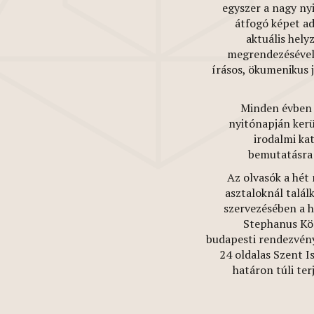
egyszer a nagy ny
átfogó képet ad
aktuális hely
megrendezésével 
írásos, ökumenikus 
Minden évben 
nyitónapján kerü
irodalmi ka
bemutatásra 
Az olvasók a hét 
asztaloknál talál
szervezésében a 
Stephanus Kö
budapesti rendezvény
24 oldalas Szent I
határon túli te