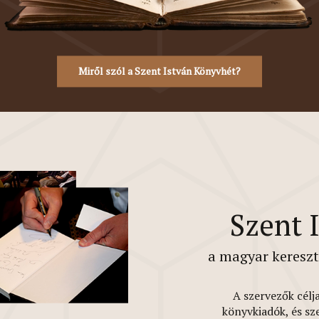
Miről szól a Szent István Könyvhét?
Szent 
a magyar keresz
A szervezők célj
könyvkiadók, és sz