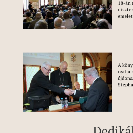
18-án 
díszter
emelet,
A köny
nyitja
újdons
Stepha
Dediká