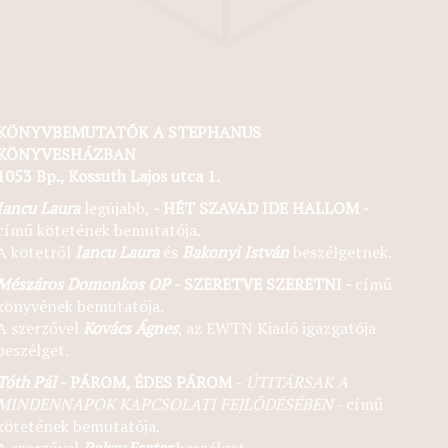
KÖNYVBEMUTATÓK A STEPHANUS
KÖNYVESHÁZBAN
1053 Bp., Kossuth Lajos utca 1.
Iancu Laura
legújabb,
- HÉT SZAVAD IDE HALLOM -
című kötetének bemutatója.
A kötetről
Iancu Laura
és
Bakonyi István
beszélgetnek.
Mészáros Domonkos OP
- SZERETVE SZERETNI -
című
könyvének bemutatója.
A szerzővel
Kovács Ágnes
, az EWTN Kiadó igazgatója
beszélget.
Tóth Pál
- PÁROM, ÉDES PÁROM
-
ÚTITÁRSAK A
MINDENNAPOK KAPCSOLATI FEJLŐDÉSÉBEN
- című
kötetének bemutatója.