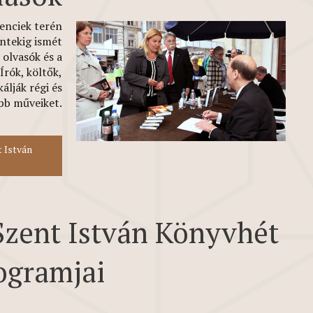
enciek terén
ntekig ismét
 olvasók és a
Írók, költők,
álják régi és
bb műveiket.
 István
Szent István Könyvhét
ogramjai