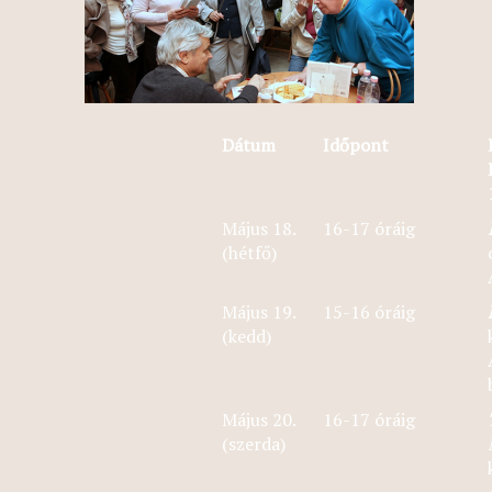
Dátum
Időpont
Május 18.
16-17 óráig
(hétfő)
Május 19.
15-16 óráig
(kedd)
Május 20.
16-17 óráig
(szerda)