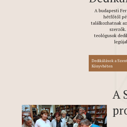
A budapesti Fer
hétfőtől pé
találkozhatnak az
szerzők. 
teológusok dedik
legúja
Dedikálások a Szent
Könyvhéten
A 
pr