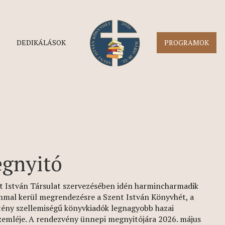
DEDIKÁLÁSOK
PROGRAMOK
gnyitó
t István Társulat szervezésében idén harmincharmadik
mmal kerül megrendezésre a Szent István Könyvhét, a
tény szellemiségű könyvkiadók legnagyobb hazai
zemléje. A rendezvény ünnepi megnyitójára 2026. május