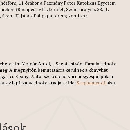
(hétfőn), 11 órakor a Pázmány Péter Katolikus Egyetem
mében (Budapest VIII. kerület, Szentkirályi u. 28. II.
 Szent II. János Pál pápa terem) kerül sor.
vhetet Dr. Molnár Antal, a Szent István Társulat elnöke
 meg.
A megnyitón bemutatásra kerülnek a könyvhét
ágai, és Spányi Antal székesfehérvári megyéspüspök, a
nus Alapítvány elnöke átadja az idei
Stephanus-díj
akat.
lások