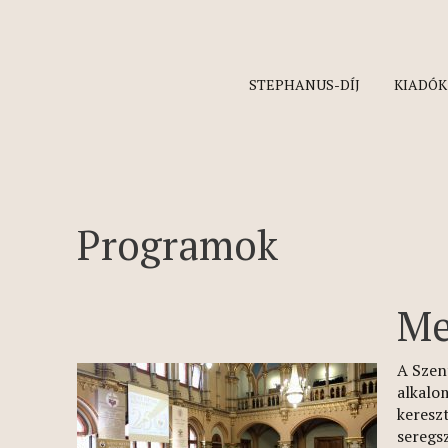
STEPHANUS-DÍJ
KIADÓK
Programok
Me
A Szen
alkalo
keresz
seregs