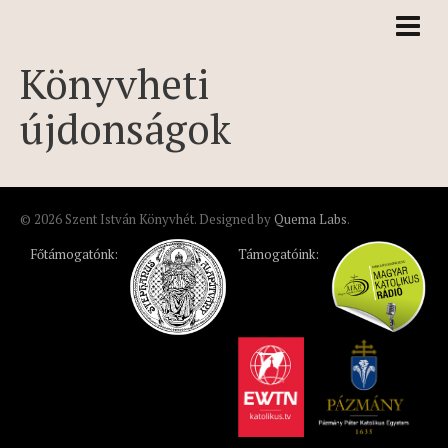
Könyvheti
újdonságok
© 2026 Szent István Könyvhét. Designed by
Quema Labs
.
Főtámogatónk:
Támogatóink: