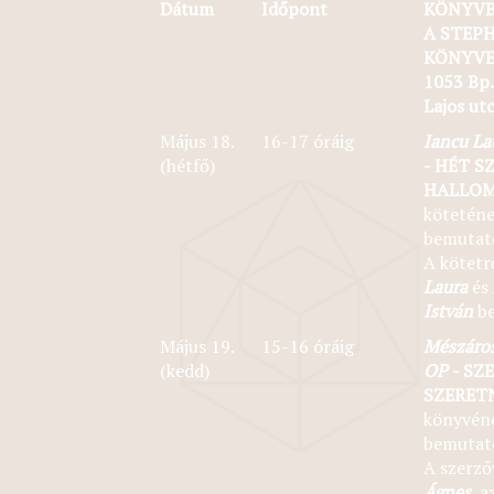
Dátum
Időpont
KÖNYV
A STEP
KÖNYV
1053 Bp.
Lajos utc
Május 18.
16-17 óráig
Iancu La
(hétfő)
- HÉT S
HALLOM
kötetén
bemutató
A kötetr
Laura
és
István
be
Május 19.
15-16 óráig
Mészáro
(kedd)
OP
- SZ
SZERETN
könyvén
bemutató
A szerző
Ágnes
, 