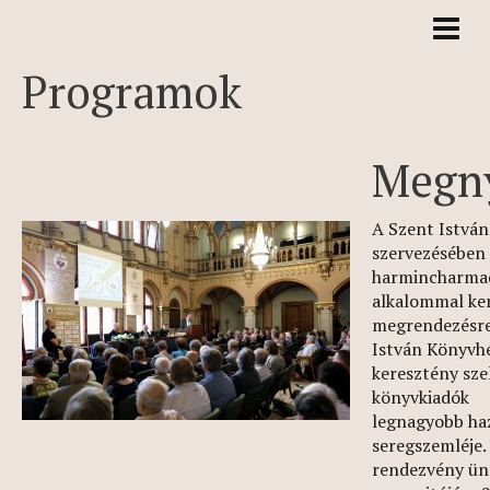
Programok
Megn
A Szent István
szervezésében
harmincharma
alkalommal ke
megrendezésre
István Könyvhé
keresztény sze
könyvkiadók
legnagyobb ha
seregszemléje.
rendezvény ün