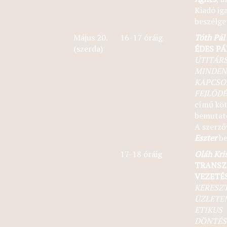
Kiadó ig
beszélge
Május 20.
16-17 óráig
Tóth Pál
(szerda)
ÉDES P
ÚTITÁR
MINDE
KAPCSO
FEJLŐD
című kö
bemutató
A szerző
Eszter
be
17-18 óráig
Oláh Kri
TRANS
VEZETÉ
KERESZ
ÜZLETE
ETIKUS
DÖNTÉS