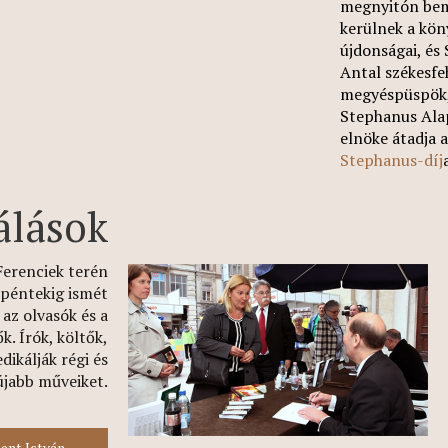
megnyitón be
kerülnek a kön
újdonságai, és
Antal székesfe
megyéspüspök,
Stephanus Ala
elnöke átadja a
Stephanus-díj
álások
Ferenciek terén
 péntekig ismét
az olvasók és a
k. Írók, költők,
dikálják régi és
újabb műveiket.
ent István