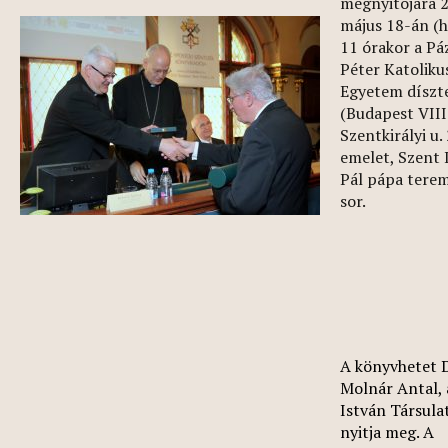
megnyitójára 
május 18-án (h
11 órakor a P
Péter Katoliku
Egyetem dísz
(Budapest VIII.
Szentkirályi u. 2
emelet, Szent I
Pál pápa terem
sor.
A könyvhetet D
Molnár Antal, 
István Társula
nyitja meg.
A