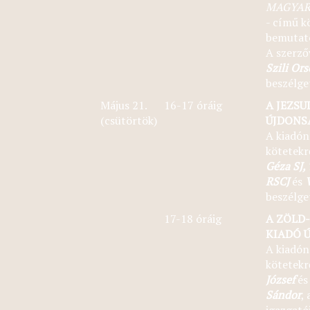
MAGYA
- című k
bemutató
A szerző
Szili Ors
beszélge
Május 21.
16-17 óráig
A JEZSU
(csütörtök)
ÚJDONS
A kiadón
kötetekr
Géza SJ,
RSCJ
és
beszélge
17-18 óráig
A ZÖLD-
KIADÓ 
A kiadón
kötetekr
József
é
Sándor
, 