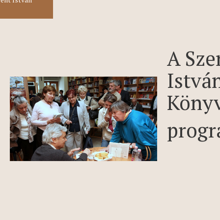
A Sze
Istvá
Köny
progr