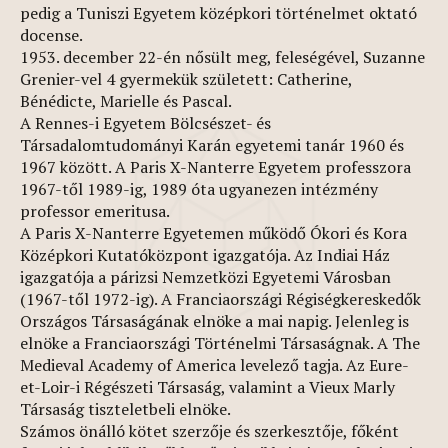
pedig a Tuniszi Egyetem középkori történelmet oktató
docense.
1953. december 22-én nősült meg, feleségével, Suzanne
Grenier-vel 4 gyermekük született: Catherine,
Bénédicte, Marielle és Pascal.
A Rennes-i Egyetem Bölcsészet- és
Társadalomtudományi Karán egyetemi tanár 1960 és
1967 között. A Paris X-Nanterre Egyetem professzora
1967-től 1989-ig, 1989 óta ugyanezen intézmény
professor emeritusa.
A Paris X-Nanterre Egyetemen működő Ókori és Kora
Középkori Kutatóközpont igazgatója. Az Indiai Ház
igazgatója a párizsi Nemzetközi Egyetemi Városban
(1967-től 1972-ig). A Franciaországi Régiségkereskedők
Országos Társaságának elnöke a mai napig. Jelenleg is
elnöke a Franciaországi Történelmi Társaságnak. A The
Medieval Academy of America levelező tagja. Az Eure-
et-Loir-i Régészeti Társaság, valamint a Vieux Marly
Társaság tiszteletbeli elnöke.
Számos önálló kötet szerzője és szerkesztője, főként