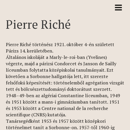
Pierre Riché
Pierre Riché történész 1921. október 4-én született
Párizs 14. kerületében.
Általános iskoláját a Marly-le-roi-ban (Yvelines)
végezte, majd a párizsi Condorcet és Janson de Sailly
líceumban folytatta középiskolai tanulmányait. Ezt
követően a Sorbonne hallgatója lett, itt szerezte
felsőfokú képesítését: történelemből agrégation vizsgát
tett és bölcsészettudományi doktorátust szerzett.
1948–49-ben az algériai Constantine líceumban, 1949
és 1951 között a mans-i gimnáziumban tanított. 1951
és 1953 között a Centre national de la recherche
scientifique (CNRS) kutatója.
Tanársegédként 1953 és 1957 között középkori
történelmet tanít a Sorbonne-on. 1957-től 1960-ig