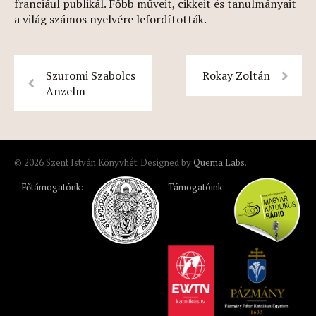
franciául publikál. Főbb műveit, cikkeit és tanulmányait
a világ számos nyelvére lefordították.
Szuromi Szabolcs
Rokay Zoltán
Anzelm
© 2026 Szent István Könyvhét. Designed by
Quema Labs
.
Főtámogatónk:
Támogatóink: